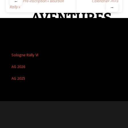
NOUVELLES
Navigation
←
Pré-inscription « Bourbon
Calendrier 2023
Rally »
→
AVENTURES
des
articles
Sologne Rally VI
AG 2026
AG 2025