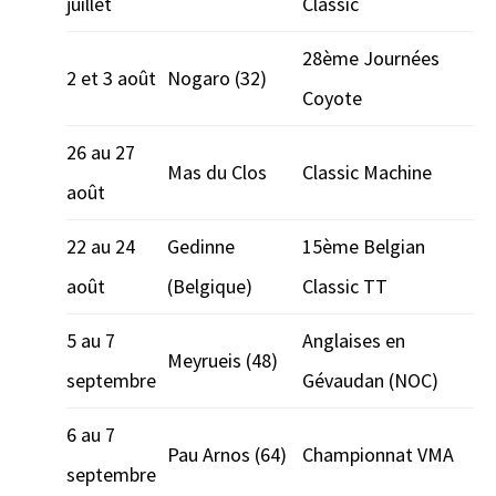
juillet
Classic
28ème Journées
2 et 3 août
Nogaro (32)
Coyote
26 au 27
Mas du Clos
Classic Machine
août
22 au 24
Gedinne
15ème Belgian
août
(Belgique)
Classic TT
5 au 7
Anglaises en
Meyrueis (48)
septembre
Gévaudan (NOC)
6 au 7
Pau Arnos (64)
Championnat VMA
septembre