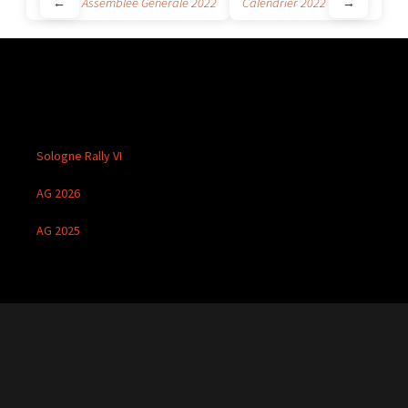
Navigation
←
Assemblée Générale 2022
Calendrier 2022
→
des
articles
Sologne Rally VI
AG 2026
AG 2025