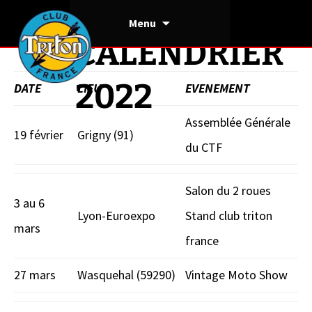
Aller
Menu
au
CALENDRIER
contenu
2022
DATE
LIEU
EVENEMENT
Assemblée Générale
19 février
Grigny (91)
du CTF
Salon du 2 roues
3 au 6
Lyon-Euroexpo
Stand club triton
mars
france
27 mars
Wasquehal (59290)
Vintage Moto Show