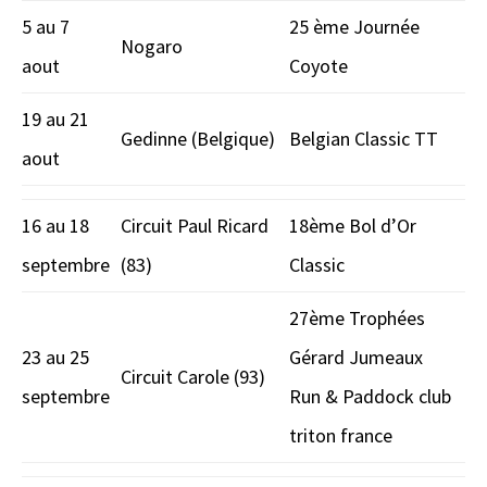
5 au 7
25 ème Journée
Nogaro
aout
Coyote
19 au 21
Gedinne (Belgique)
Belgian Classic TT
aout
16 au 18
Circuit Paul Ricard
18ème Bol d’Or
septembre
(83)
Classic
27ème Trophées
23 au 25
Gérard Jumeaux
Circuit Carole (93)
septembre
Run & Paddock club
triton france