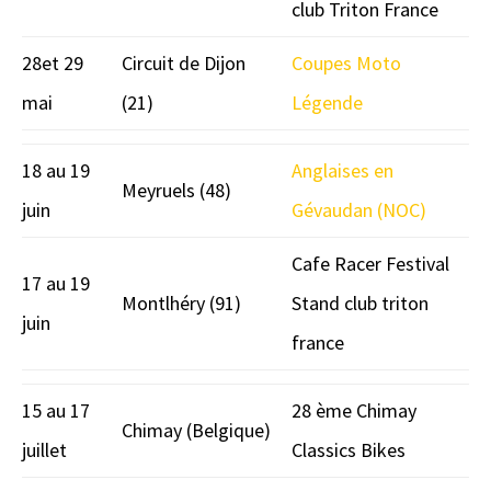
club Triton France
28et 29
Circuit de Dijon
Coupes Moto
mai
(21)
Légende
18 au 19
Anglaises en
Meyruels (48)
juin
Gévaudan (NOC)
Cafe Racer Festival
17 au 19
Montlhéry (91)
Stand club triton
juin
france
15 au 17
28 ème Chimay
Chimay (Belgique)
juillet
Classics Bikes